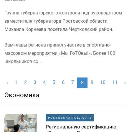
Группа губернаторского контроля под руководством
заместителя губернатора Ростовской области
Михаила Корнеева посетила Чертковский район.
Замглавы региона принял участие в спортивно-
массовом мероприятии «Мы ГоТОвы!». Более 100
школьников со...
‹
1
2
3
4
5
6
7
9
10
11
›
8
Экономика
РОСТОВСКАЯ ОБЛАСТЬ
Региональную сертификацию