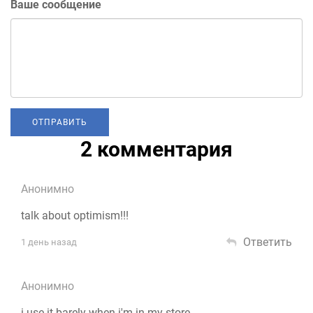
Ваше сообщение
2 комментария
Анонимно
talk about optimism!!!
Ответить
1 день назад
Анонимно
i use it barely when i'm in my store.