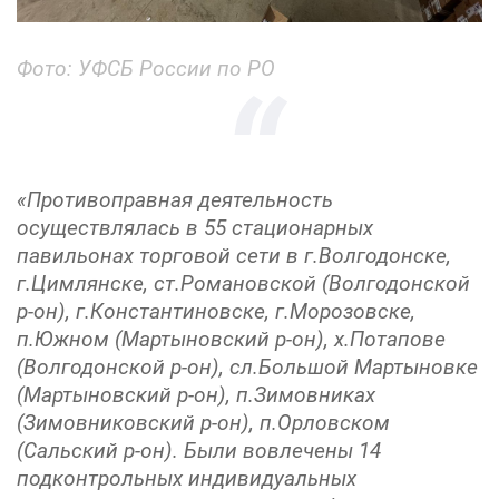
Фото: УФСБ России по РО
«Противоправная деятельность
осуществлялась в 55 стационарных
павильонах торговой сети в г.Волгодонске,
г.Цимлянске, ст.Романовской (Волгодонской
р-он), г.Константиновске, г.Морозовске,
п.Южном (Мартыновский р-он), х.Потапове
(Волгодонской р-он), сл.Большой Мартыновке
(Мартыновский р-он), п.Зимовниках
(Зимовниковский р-он), п.Орловском
(Сальский р-он). Были вовлечены 14
подконтрольных индивидуальных