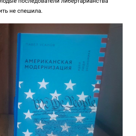
олодые последователи либертарианства
ить не спешила.